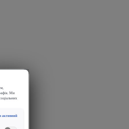
м,
рафік. Ми
соціальних
и активний