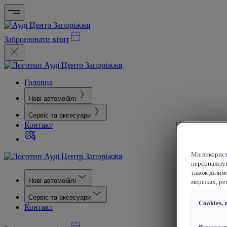
Забронювати візит
Головна
Нові автомобілі
Сервіс та аксесуари
Контакт
Ми використ
персоналізув
також ділим
Нові автомобілі
мережах, рек
Сервіс та аксесуари
Сookies, 
Контакт