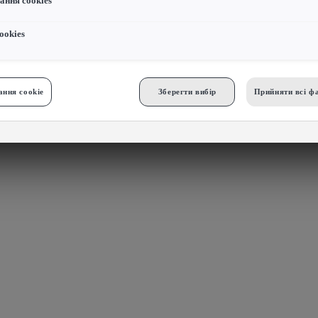
ання cookies
ookies
ння cookie
Зберегти вибір
Прийняти всі фа