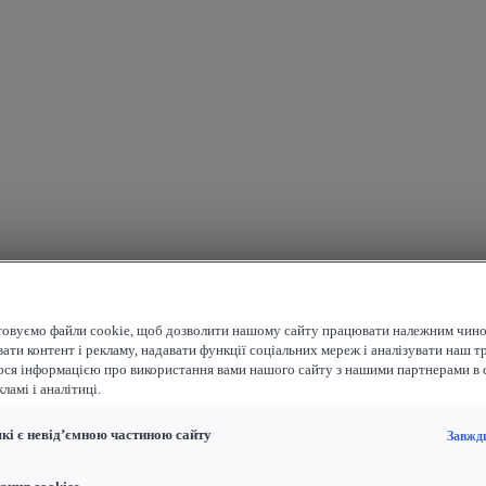
овуємо файли cookie, щоб дозволити нашому сайту працювати належним чино
ати контент і рекламу, надавати функції соціальних мереж і аналізувати наш т
ося інформацією про використання вами нашого сайту з нашими партнерами в 
ламі і аналітиці.
які є невід’ємною частиною сайту
Завжд