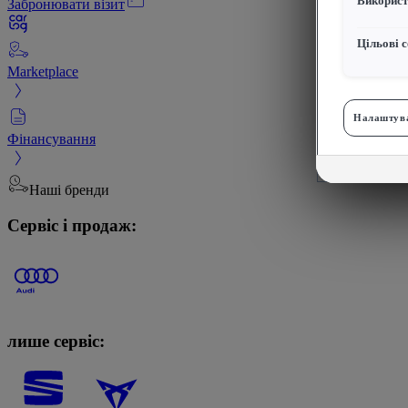
Використ
Забронювати візит
Цільові с
Marketplace
Налаштува
Фінансування
Наші бренди
Сервіс і продаж:
лише сервіс: