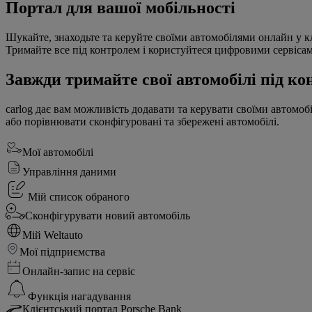
Портал для вашої мобільності
Шукайте, знаходьте та керуйте своїми автомобілями онлайн у кл
Тримайте все під контролем і користуйтеся цифровими сервісами
Завжди тримайте свої автомобілі під ко
carlog дає вам можливість додавати та керувати своїми автомоб
або порівнювати сконфігуровані та збережені автомобілі.
Мої автомобілі
Управління даними
Мій список обраного
Сконфігурувати новий автомобіль
Мій Weltauto
Мої підприємства
Онлайн-запис на сервіс
Функція нагадування
Клієнтський портал Porsche Bank