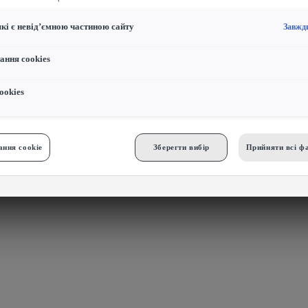
які є невід’ємною частиною сайту
Завжд
ання cookies
ookies
ння cookie
Зберегти вибір
Прийняти всі фа