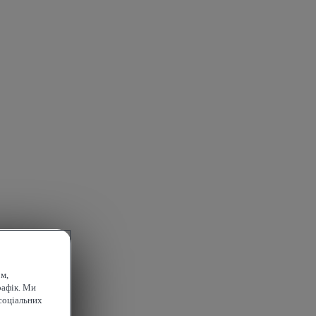
м,
рафік. Ми
соціальних