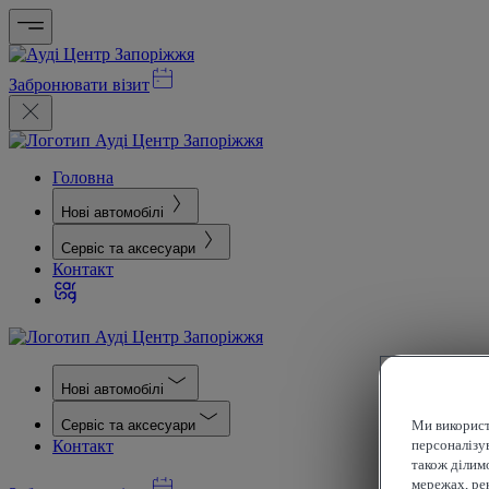
Забронювати візит
Головна
Нові автомобілі
Сервіс та аксесуари
Контакт
Нові автомобілі
Сервіс та аксесуари
Ми використ
Контакт
персоналізув
також ділим
мережах, рек