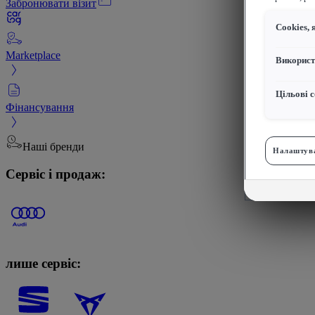
Забронювати візит
Сookies, 
Marketplace
Використ
Цільові с
Фінансування
Наші бренди
Налаштува
Сервіс і продаж:
лише сервіс: