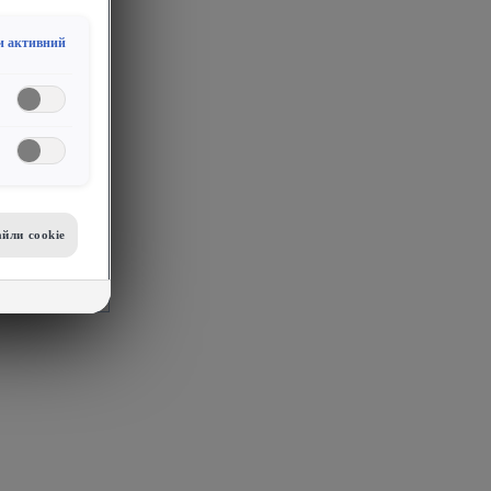
и активний
йли сookie