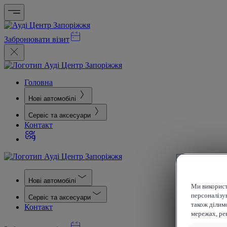
Забронювати візит
Головна
Нові автомобілі
Сервіс та аксесуари
Контакт
Нові автомобілі
Ми використ
персоналізув
Сервіс та аксесуари
також ділим
Контакт
мережах, рек