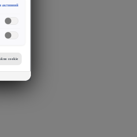
и активний
йли сookie