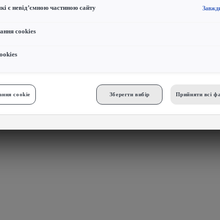
які є невід’ємною частиною сайту
Завжд
ання cookies
ookies
ння cookie
Зберегти вибір
Прийняти всі фа