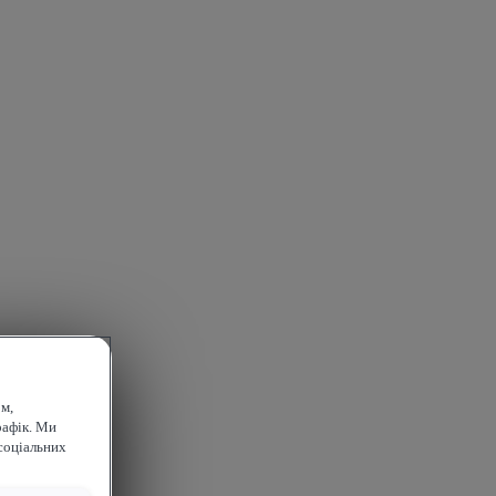
м,
рафік. Ми
соціальних