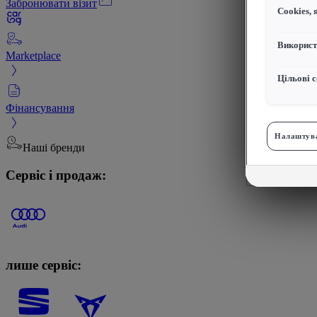
Забронювати візит
Сookies, 
Використ
Marketplace
Цільові с
Фінансування
Налаштува
Наші бренди
Сервіс і продаж:
лише сервіс: