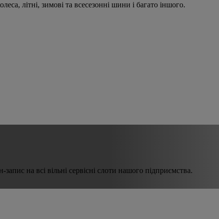
леса, літні, зимові та всесезонні шини і багато іншого.
запис на всі вільні сервісні слоти нашого підприємства.