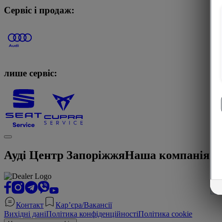
Сервіс і продаж:
лише сервіс:
Ауді Центр Запоріжжя
Наша компанія
Контакт
Кар’єра/Вакансії
Вихідні дані
Політика конфіденційності
Політика cookie