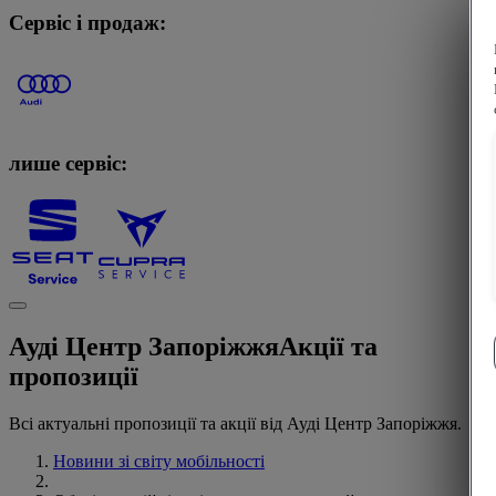
Сервіс і продаж:
лише сервіс:
Ауді Центр Запоріжжя
Акції та
пропозиції
Всі актуальні пропозиції та акції від Ауді Центр Запоріжжя.
Новини зі світу мобільності