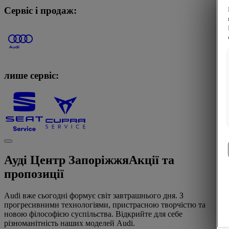
Сервіс і продаж:
лише сервіс:
Ауді Центр Запоріжжя
Акції та
пропозиції
Audi вже сьогодні формує світ завтрашнього дня. З
прогресивними технологіями, пристрасною творчістю та
новою філософією суспільства. Відкрийте для себе
різноманітність наших моделей Audi.