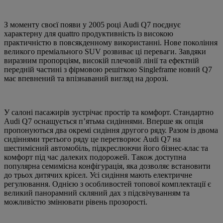
З моменту своєї появи у 2005 році Audi Q7 поєднує
характерну для quattro продуктивність із високою
практичністю в повсякденному використанні. Нове покоління
великого преміального SUV розвиває ці переваги. Завдяки
виразним пропорціям, високій плечовій лінії та ефектній
передній частині з фірмовою решіткою Singleframe новий Q7
має впевнений та впізнаваний вигляд на дорозі.
У салоні пасажирів зустрічає простір та комфорт. Стандартно
Audi Q7 оснащується п’ятьма сидіннями. Вперше як опція
пропонуються два окремі сидіння другого ряду. Разом із двома
сидіннями третього ряду це перетворює Audi Q7 на
шестимісний автомобіль, підкреслюючи його бізнес-клас та
комфорт під час далеких подорожей. Також доступна
популярна семимісна конфігурація, яка дозволяє встановити
до трьох дитячих крісел. Усі сидіння мають електричне
регулювання. Однією з особливостей топової комплектації є
великий панорамний скляний дах з підсвічуванням та
можливістю змінювати рівень прозорості.