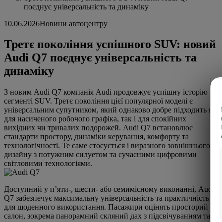
поєднує універсальність та динаміку
10.06.2026
Новини автоцентру
Третє покоління успішного SUV: новий
Audi Q7 поєднує універсальність та
динаміку
З новим Audi Q7 компанія Audi продовжує успішну історію в
сегменті SUV. Третє покоління цієї популярної моделі є
універсальним супутником, який однаково добре підходить як
для насиченого робочого графіка, так і для спокійних
вихідних чи тривалих подорожей. Audi Q7 встановлює
стандарти простору, динаміки керування, комфорту та
технологічності. Те саме стосується і виразного зовнішнього
дизайну з потужним силуетом та сучасними цифровими
світловими технологіями.
Доступний у п’яти-, шести- або семимісному виконанні, Audi
Q7 забезпечує максимальну універсальність та практичність
для щоденного використання. Пасажири оцінять просторий
салон, зокрема панорамний скляний дах з підсвічуванням та