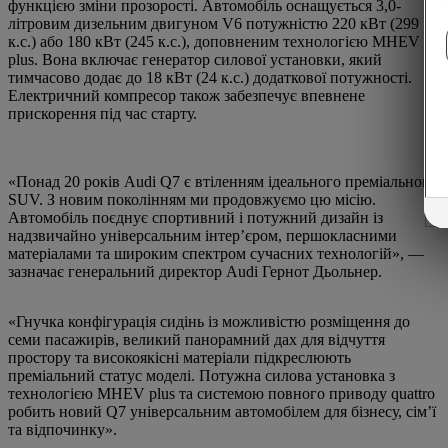
функцією зміни прозорості. Автомобіль оснащується 3,0-
літровим дизельним двигуном V6 потужністю 220 кВт (299
к.с.) або 180 кВт (245 к.с.), доповненим технологією MHEV
plus. Вона включає генератор силової установки, який
тимчасово додає до 18 кВт (24 к.с.) додаткової потужності.
Електричний компресор також забезпечує впевнене
прискорення під час старту.
«Понад 20 років Audi Q7 є втіленням ідеального преміального
SUV. З новим поколінням ми продовжуємо цю місію.
Автомобіль поєднує спортивний і потужний дизайн із
надзвичайно універсальним інтер’єром, першокласними
матеріалами та широким спектром сучасних технологій», —
зазначає генеральний директор Audi Гернот Дьольнер.
«Гнучка конфігурація сидінь із можливістю розміщення до
семи пасажирів, великий панорамний дах для відчуття
простору та високоякісні матеріали підкреслюють
преміальний статус моделі. Потужна силова установка з
технологією MHEV plus та системою повного приводу quattro
робить новий Q7 універсальним автомобілем для бізнесу, сім’ї
та відпочинку».