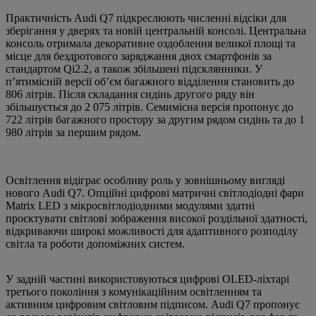
Практичність Audi Q7 підкреслюють численні відсіки для
зберігання у дверях та новій центральній консолі. Центральна
консоль отримала декоративне оздоблення великої площі та
місце для бездротового заряджання двох смартфонів за
стандартом Qi2.2, а також збільшені підсклянники. У
п’ятимісній версії об’єм багажного відділення становить до
806 літрів. Після складання сидінь другого ряду він
збільшується до 2 075 літрів. Семимісна версія пропонує до
722 літрів багажного простору за другим рядом сидінь та до 1
980 літрів за першим рядом.
Освітлення відіграє особливу роль у зовнішньому вигляді
нового Audi Q7. Опційні цифрові матричні світлодіодні фари
Matrix LED з мікросвітлодіодними модулями здатні
проєктувати світлові зображення високої роздільної здатності,
відкриваючи широкі можливості для адаптивного розподілу
світла та роботи допоміжних систем.
У задній частині використовуються цифрові OLED-ліхтарі
третього покоління з комунікаційним освітленням та
активним цифровим світловим підписом. Audi Q7 пропонує