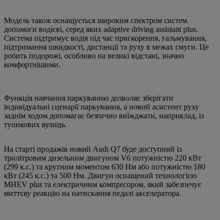
Модель також оснащується широким спектром систем
допомоги водієві, серед яких adaptive driving assistant plus.
Система підтримує водія під час прискорення, гальмування,
підтримання швидкості, дистанції та руху в межах смуги. Це
робить подорожі, особливо на великі відстані, значно
комфортнішими.
Функція навчання паркуванню дозволяє зберігати
індивідуальні сценарії паркування, а новий асистент руху
заднім ходом допомагає безпечно виїжджати, наприклад, із
тупикових вулиць.
На старті продажів новий Audi Q7 буде доступний із
трилітровим дизельним двигуном V6 потужністю 220 кВт
(299 к.с.) та крутним моментом 630 Нм або потужністю 180
кВт (245 к.с.) та 500 Нм. Двигун оснащений технологією
MHEV plus та електричним компресором, який забезпечує
миттєву реакцію на натискання педалі акселератора.